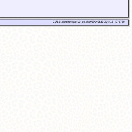
CUBBI.de/photos/ef10_de.php#20040829-224415 [975786]