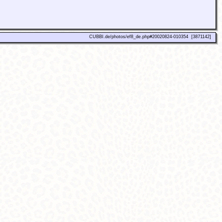
CUBBI.de/photos/ef8_de.php#20020824-010354 [3871142]